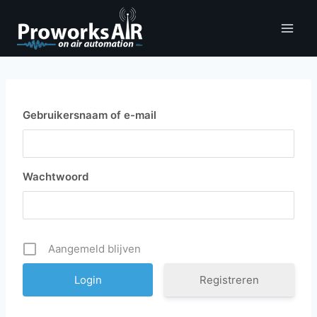
Doorgaan
naar
inhoud
Gebruikersnaam of e-mail
Wachtwoord
Aangemeld blijven
Registreren