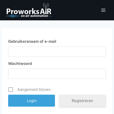
Doorgaan
naar
inhoud
Gebruikersnaam of e-mail
Wachtwoord
Aangemeld blijven
Registreren