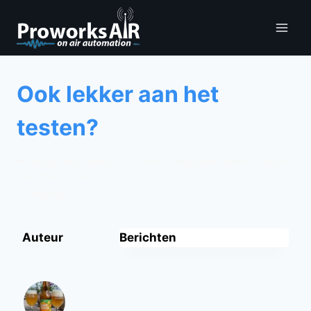
Doorgaan
naar
inhoud
Ook lekker aan het
testen?
Terug naar: Leden – De Studio / Algemeen (lekker chatten
over onze hobby)
0 Reacties
Auteur
Berichten