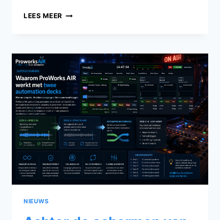
ACHTER
LEES MEER
DE
SCHERMEN
VAN
PROWORKS
AIR:
DE
EVOLUTIE
VAN
DE
CARTWALL
NIEUWS