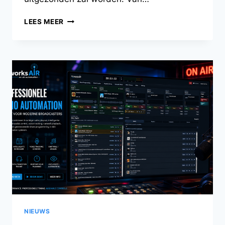
ACHTER
LEES MEER
DE
SCHERMEN
VAN
PROWORKS
AIR:
DE
EVOLUTIE
VAN
SHOW
PROGRAMMING
NIEUWS