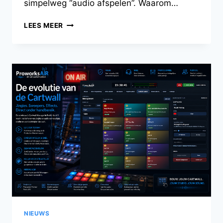
simpelweg “audio afspelen”. Waarom…
ACHTER
LEES MEER
DE
SCHERMEN
VAN
PROWORKS
AIR:
DE
WEG
NAAR
NATIVE
AUDIO
NIEUWS