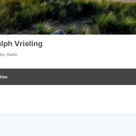
lph Vrieling
by: Radio
ties